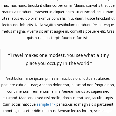
maximus nunc, tincidunt ullamcorper urna. Mauris convallis tristique
mauris a tincidunt. Praesent in aliquet enim, ut euismod lacus. Nam
vitae lacus eu dolor maximus convallis in ut diam. Fusce tincidunt ut
lectus nec lobortis. Nulla sagittis vestibulum tincidunt. Pellentesque
metus magna, viverra sit amet augue in, convallis posuere elit. Cras
quis nulla quis turpis faucibus facilisis.
“Travel makes one modest. You see what a tiny
place you occupy in the world.”
Vestibulum ante ipsum primis in faucibus orci luctus et ultrices
posuere cubilia Curae; Aenean dolor erat, euismod non fringilla non,
condimentum fermentum enim. Aenean varius ac sapien nec
euismod. Maecenas sed nisl mollis, dapibus erat sed, iaculis turpis.
Cum sociis natoque
sample link
penatibus et magnis dis parturient
montes, nascetur ridiculus mus. Aenean lectus lorem, scelerisque